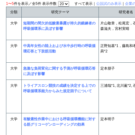
1〜5
件を表示／全5件 表示件数
すべて表示｜
公設試のみ表示
｜
企業
分類
研究テーマ
研究者名
大学
短期間の間欠的低酸素暴露が持久的鍛練者の
片山敬章，松尾宏，
呼吸循環系に及ぼす影響
森滋夫，宮村実晴
大学
中高年女性の陸上および水中歩行時の呼吸循
正野知基*1，藤島和
環応答と下肢筋活動
曻*2
大学
急激な負荷変化に関する予測が呼吸循環応答
定本朋子
に及ぼす影響
大学
トライアスロン競技の成績を決定する上での
三浦哉*1, 北川薫*2,
呼吸循環系能力からみた規定因子について
大学
有酸素性作業中における呼吸循環機能に対す
定本明子
る筋グリコーゲンローディングの効果