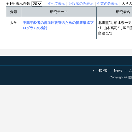
全1件 表示件数
すべて表示
｜
公設試のみ表示
｜
企業のみ表示
｜大学
分類
研究テーマ
研究者名
大学
中高年齢者の高血圧改善のための健康増進プ
北川薫*1, 朝比奈一男*
ログラムの検討
*1, 山本高司*1, 塚田
島達也*2
HOME
News
Copyright © 