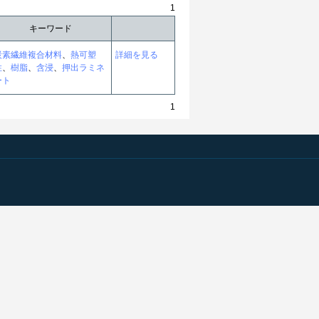
1
キーワード
炭素繊維複合材料
、
熱可塑
詳細を見る
性
、
樹脂
、
含浸
、
押出ラミネ
ート
1