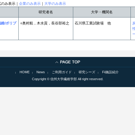
試のみ表示｜
企業のみ表示
｜
大学のみ表示
研究者名
大学・機関名
維/ポリプ
○奥村航，木水貢，長谷部裕之
石川県工業試験場 他
HOME
News
ご利用ガイド
研究シーズ
Fii施設紹介
Copyright © 信州大学繊維学部 All right reserved.