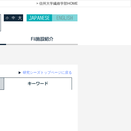
> 信州大学繊維学部HOME
大
中
小
研究シーズトップページに戻る