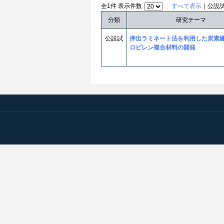
全1件 表示件数
すべて表示
｜公設
分類
研究テーマ
公設試
押出ラミネート法を利用した炭素繊
ロピレン複合材料の開発