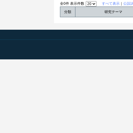
全0件 表示件数
すべて表示
｜
公設
分類
研究テーマ