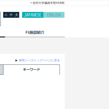
> 信州大学繊維学部HOME
大
中
小
研究シーズトップページに戻る