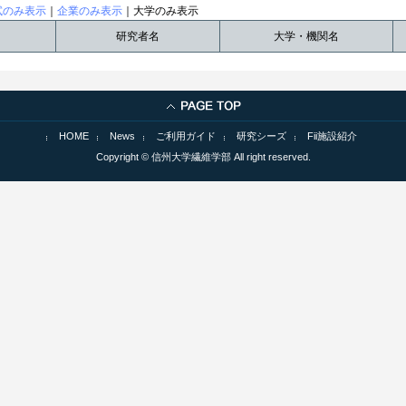
試のみ表示
｜
企業のみ表示
｜大学のみ表示
研究者名
大学・機関名
HOME
News
ご利用ガイド
研究シーズ
Fii施設紹介
Copyright © 信州大学繊維学部 All right reserved.