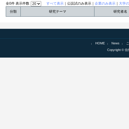
全0件 表示件数
すべて表示
｜公設試のみ表示｜
企業のみ表示
｜
大学
分類
研究テーマ
研究者名
HOME
News
Copyright © 