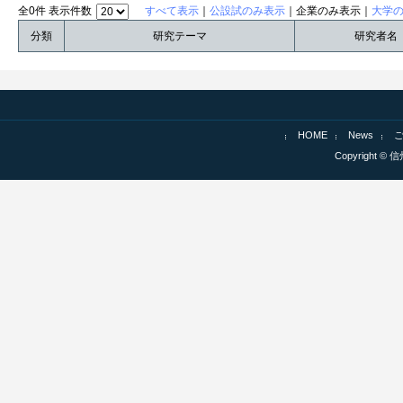
全0件 表示件数
すべて表示
｜
公設試のみ表示
｜企業のみ表示｜
大学
分類
研究テーマ
研究者名
HOME
News
Copyright © 