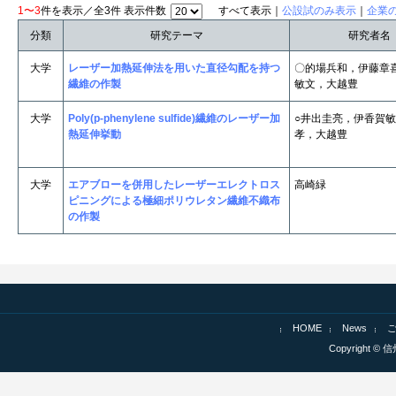
1〜3
件を表示／全3件 表示件数
すべて表示｜
公設試のみ表示
｜
企業
分類
研究テーマ
研究者名
大学
レーザー加熱延伸法を用いた直径勾配を持つ
〇的場兵和，伊藤章
繊維の作製
敏文，大越豊
大学
Poly(p-phenylene sulfide)繊維のレーザー加
○井出圭亮，伊香賀
熱延伸挙動
孝，大越豊
大学
エアブローを併用したレーザーエレクトロス
高崎緑
ピニングによる極細ポリウレタン繊維不織布
の作製
HOME
News
Copyright © 