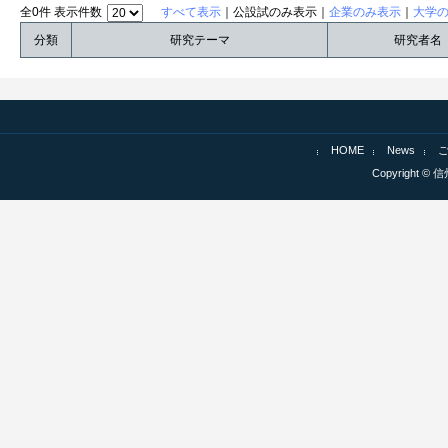
全0件 表示件数
すべて表示
｜公設試のみ表示｜
企業のみ表示
｜
大学
分類
研究テーマ
研究者名
HOME
News
Copyright © 