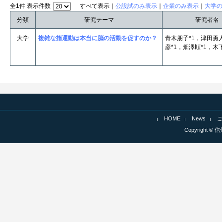
全1件 表示件数
すべて表示｜
公設試のみ表示
｜
企業のみ表示
｜
大学
分類
研究テーマ
研究者名
大学
複雑な指運動は本当に脳の活動を促すのか？
青木朋子*1，津田勇
彦*1，畑澤順*1，木
HOME
News
Copyright © 