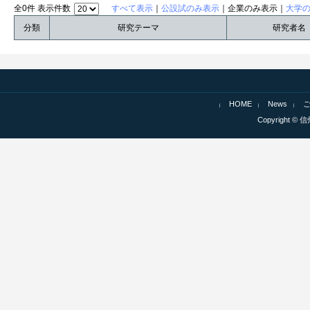
全0件 表示件数
すべて表示
｜
公設試のみ表示
｜企業のみ表示｜
大学
分類
研究テーマ
研究者名
HOME
News
Copyright © 