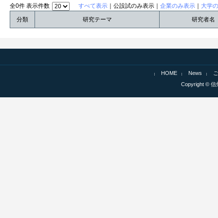
全0件 表示件数
すべて表示
｜公設試のみ表示｜
企業のみ表示
｜
大学
分類
研究テーマ
研究者名
HOME
News
Copyright © 