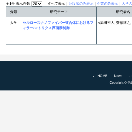
全1件 表示件数
すべて表示｜
公設試のみ表示
｜
企業のみ表示
｜
大学
分類
研究テーマ
研究者名
大学
セルロースナノファイバー複合体におけるフ
○添田裕人, 齋藤継之,
ィラー/マトリクス界面厚制御
HOME
News
Copyright © 