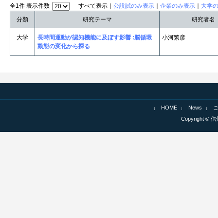
全1件 表示件数
すべて表示｜
公設試のみ表示
｜
企業のみ表示
｜
大学
分類
研究テーマ
研究者名
大学
長時間運動が認知機能に及ぼす影響 :脳循環
小河繁彦
動態の変化から探る
HOME
News
Copyright © 