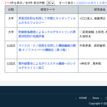
1〜4
件を表示／全4件 表示件数
すべて表示｜
公設試のみ表示
｜
企業
分類
研究テーマ
研究者名
大学
界面活性剤を利用して作製たキトサンフィル
○江口直人, 後藤博正
ムのモルフォロジー
大学
乾燥散逸構造によるシクロデキストリンの界
〇若尾俊輔, 土田亮, 
面活性剤の包接評価
久保恒夫
公設試
マイクロ・ナノ技術を活用した機能繊維の開
中島孝康、原田敏明
発-ナノファイバーの機能化（第３報）-
公設試
紫外線重合によるポリエステル繊維へのシク
○神谷淳，奥村航
ロデキストリン加工
HOME
News
Copyright © 