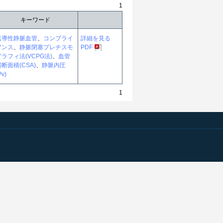
1
キーワード
伝導性静脈血管
、
コンプライ
詳細を見る
アンス
、
静脈閉塞プレチスモ
PDF
グラフィ法(VCPG法)
、
血管
断面積(CSA)
、
静脈内圧
Pv)
1