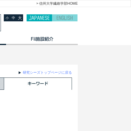
> 信州大学繊維学部HOME
大
中
小
研究シーズトップページに戻る