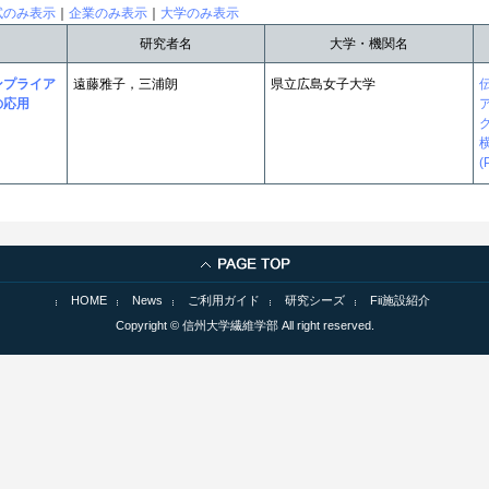
試のみ表示
｜
企業のみ表示
｜
大学のみ表示
研究者名
大学・機関名
ンプライア
遠藤雅子，三浦朗
県立広島女子大学
の応用
横
(
HOME
News
ご利用ガイド
研究シーズ
Fii施設紹介
Copyright © 信州大学繊維学部 All right reserved.