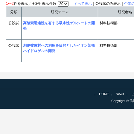
1〜2
件を表示／全2件 表示件数
すべて表示
｜公設試のみ表示｜
企業
分類
研究テーマ
研究者名
公設試
高酸素透過性を有する吸水性ゲルシートの開
材料技術部
発
公設試
創傷被覆材への利用を目的としたイオン架橋
材料技術部
ハイドロゲルの開発
HOME
News
Copyright © 