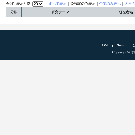
全0件 表示件数
すべて表示
｜公設試のみ表示｜
企業のみ表示
｜
大学
分類
研究テーマ
研究者名
HOME
News
Copyright © 