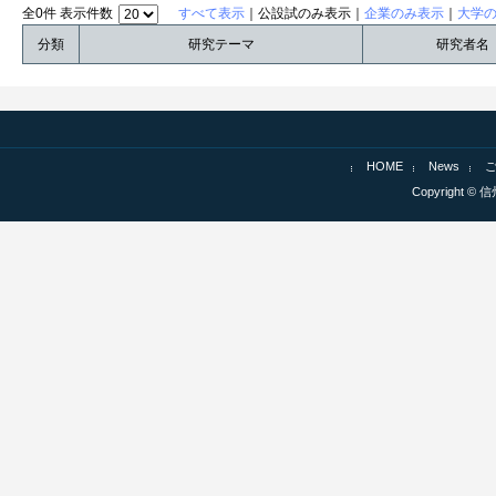
全0件 表示件数
すべて表示
｜公設試のみ表示｜
企業のみ表示
｜
大学
分類
研究テーマ
研究者名
HOME
News
Copyright © 