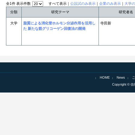
全1件 表示件数
すべて表示｜
公設試のみ表示
｜
企業のみ表示
｜
大学
分類
研究テーマ
研究者名
大学
脂質による消化管ホルモン分泌作用を活用し
寺田新
た 新たな筋グリコーゲン回復法の開発
HOME
News
Copyright © 