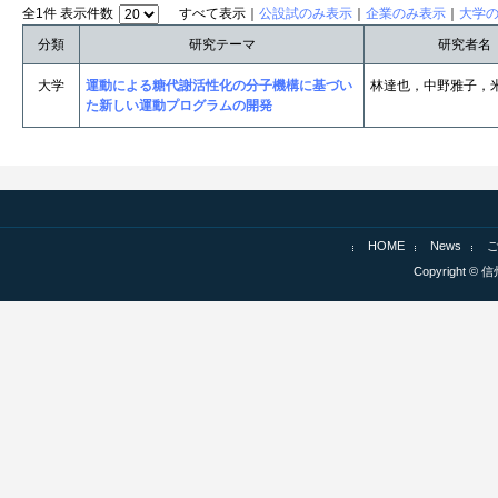
全1件 表示件数
すべて表示｜
公設試のみ表示
｜
企業のみ表示
｜
大学
分類
研究テーマ
研究者名
大学
運動による糖代謝活性化の分子機構に基づい
林達也，中野雅子，
た新しい運動プログラムの開発
HOME
News
Copyright © 