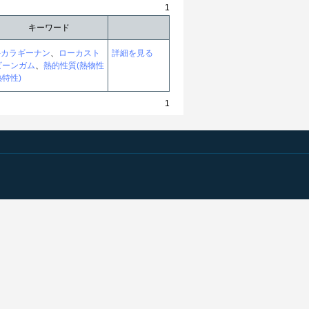
1
キーワード
κ-カラギーナン
、
ローカスト
詳細を見る
ビーンガム
、
熱的性質(熱物性
熱特性)
1