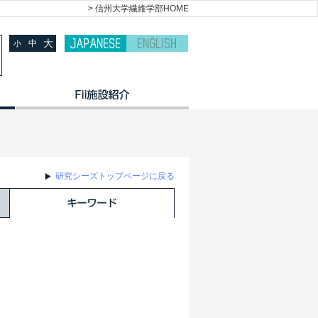
> 信州大学繊維学部HOME
大
中
小
研究シーズトップページに戻る