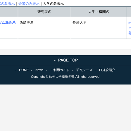
試のみ表示
｜
企業のみ表示
｜大学のみ表示
研究者名
大学・機関名
ガム混合系
飯島美夏
長崎大学
HOME
News
ご利用ガイド
研究シーズ
Fii施設紹介
Copyright © 信州大学繊維学部 All right reserved.