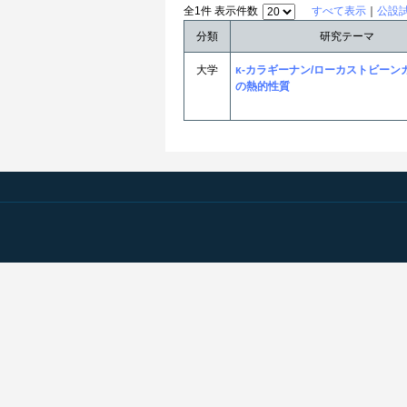
全1件 表示件数
すべて表示
｜
公設
分類
研究テーマ
大学
κ-カラギーナン/ローカストビーン
の熱的性質