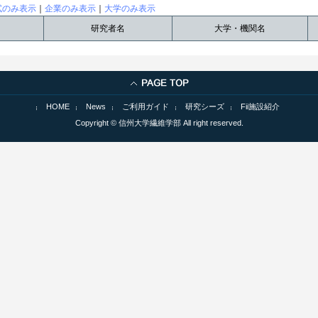
試のみ表示
｜
企業のみ表示
｜
大学のみ表示
研究者名
大学・機関名
HOME
News
ご利用ガイド
研究シーズ
Fii施設紹介
Copyright © 信州大学繊維学部 All right reserved.