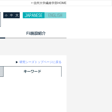
> 信州大学繊維学部HOME
大
中
小
研究シーズトップページに戻る