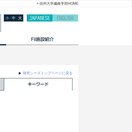
> 信州大学繊維学部HOME
大
中
小
研究シーズトップページに戻る