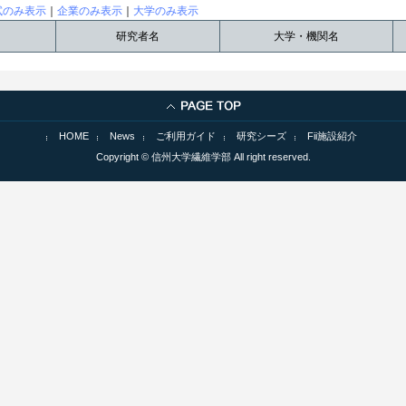
試のみ表示
｜
企業のみ表示
｜
大学のみ表示
研究者名
大学・機関名
HOME
News
ご利用ガイド
研究シーズ
Fii施設紹介
Copyright © 信州大学繊維学部 All right reserved.