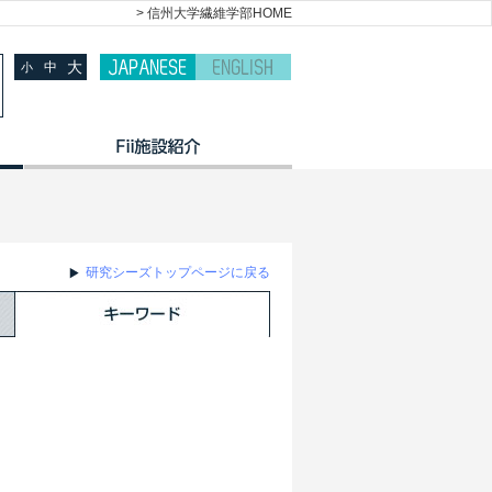
> 信州大学繊維学部HOME
大
中
小
研究シーズトップページに戻る