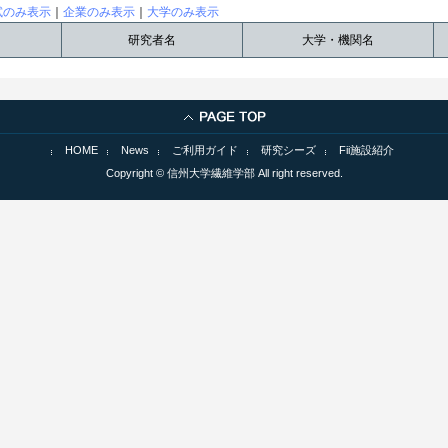
試のみ表示
｜
企業のみ表示
｜
大学のみ表示
研究者名
大学・機関名
HOME
News
ご利用ガイド
研究シーズ
Fii施設紹介
Copyright © 信州大学繊維学部 All right reserved.