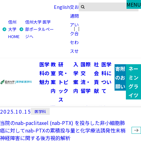
General
MENU
English
交
お
臨床研究にご協力いただける方へ
通
問
信州
信州大学 医学
ア
い
トップ
在学生・教員の方
大学
部ポータルペー
ク
合
HOME
ジへ
臨床研究にご協力いただける方へ
医学科
セ
わ
ス
せ
医学科 一覧
医学
教
研
入
国際
社
医学
寄附
ネー
科の
室
究・
学
交
会
科に
のお
ミン
魅力
案
トピ
案
流・
貢
つい
2025.10.15
医学科
願い
グラ
内
ック
内
留学
献
て
イツ
抗血栓療法および止血機能異常症例における脳脊髄液ド
ス
レナージの出血性合併症に関する後方視的研究
2025.10.15
医学科
当院のnab-paclitaxel (nab-PTX) を投与した非小細胞肺
癌に対してnab-PTXの累積投与量と化学療法誘発性末梢
神経障害に関する後方視的解析