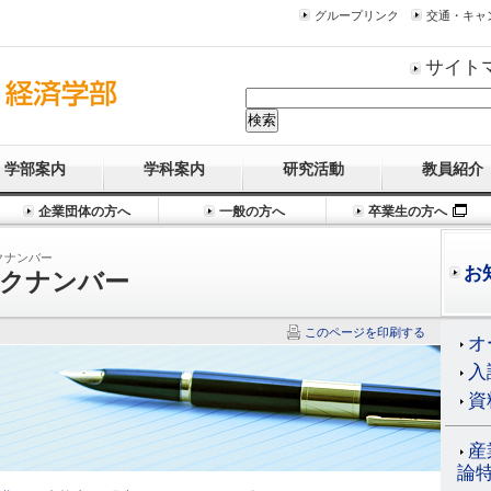
グループリンク
交通・キャ
サイト
学部案内
学科案内
研究活動
教員紹介
企業団体の方へ
一般の方へ
卒業生の方へ
クナンバー
お
クナンバー
このページを印刷する
オ
入
資
産
論