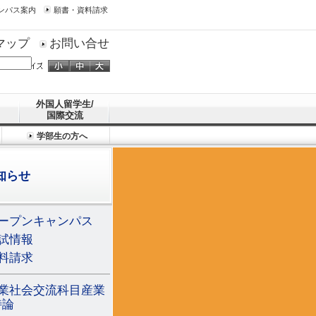
ンパス案内
願書・資料請求
マップ
お問い合せ
外国人留学生/
国際交流
学部生の方へ
知らせ
ープンキャンパス
試情報
料請求
業社会交流科目産業
特論