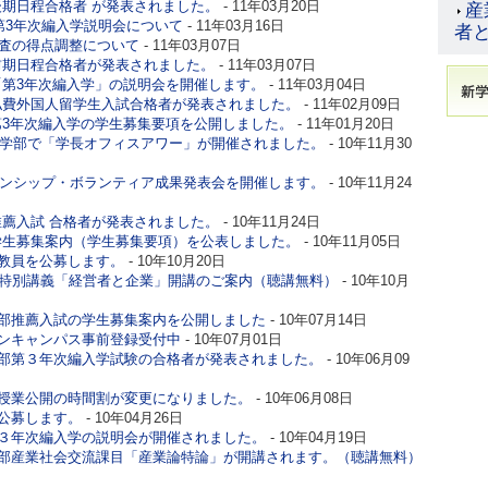
後期日程合格者 が発表されました。
- 11年03月20日
産
第3年次編入学説明会について
- 11年03月16日
者
検査の得点調整について
- 11年03月07日
部前期日程合格者が発表されました。
- 11年03月07日
「第3年次編入学」の説明会を開催します。
- 11年03月04日
部私費外国人留学生入試合格者が発表されました。
- 11年02月09日
第3年次編入学の学生募集要項を公開しました。
- 11年01月20日
経済学部で「学長オフィスアワー」が開催されました。
- 10年11月30
ターンシップ・ボランティア成果発表会を開催します。
- 10年11月24
推薦入試 合格者が発表されました。
- 10年11月24日
学学生募集案内（学生募集要項）を公表しました。
- 10年11月05日
教員を公募します。
- 10年10月20日
学特別講義「経営者と企業」開講のご案内（聴講無料）
- 10年10月
部推薦入試の学生募集案内を公開しました
- 10年07月14日
ンキャンパス事前登録受付中
- 10年07月01日
部第３年次編入学試験の合格者が発表されました。
- 10年06月09
授業公開の時間割が変更になりました。
- 10年06月08日
公募します。
- 10年04月26日
３年次編入学の説明会が開催されました。
- 10年04月19日
部産業社会交流課目「産業論特論」が開講されます。（聴講無料）