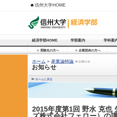
信州大学HOME
経済学部HOME
学部案内
学科案
受験生の方へ
企業団体の方へ
ホーム
>
産業論特論
>
お知らせ
お知らせ
ホームに戻る
2015年度第1回 野水 克
ズ株式会社フェロー）の