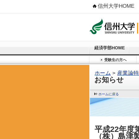
信州大学HOME
経済学部HOME
受験生の方へ
ホーム
>
産業論特
お知らせ
ホームに戻る
平成22年
（株）島津