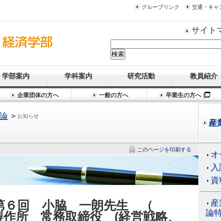
グループリンク
交通・キャ
サイト
学部案内
学科案内
研究活動
教員紹介
企業団体の方へ
一般の方へ
卒業生の方へ
論
>
お知らせ
産
このページを印刷する
オ
入
資
度第６回 小脇 一朗先生 （
産
論
製作所 常務取締役 (経営戦略、