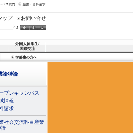
ンパス案内
願書・資料請求
マップ
お問い合せ
外国人留学生/
国際交流
学部生の方へ
業論特論
ープンキャンパス
試情報
料請求
業社会交流科目産業
特論