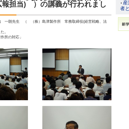
広報担当) ）の講義が行われまし
産
者
脇 一朗先生 （ （株）島津製作所 常務取締役(経営戦略、法
した。
製作所の対応」