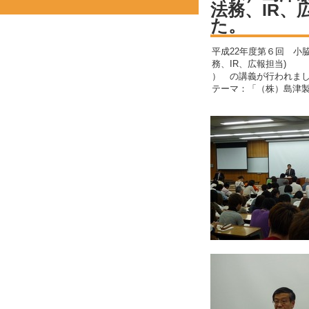
法務、IR、
た。
平成22年度第６回 小
務、IR、広報担当)
） の講義が行われま
テーマ：「（株）島津